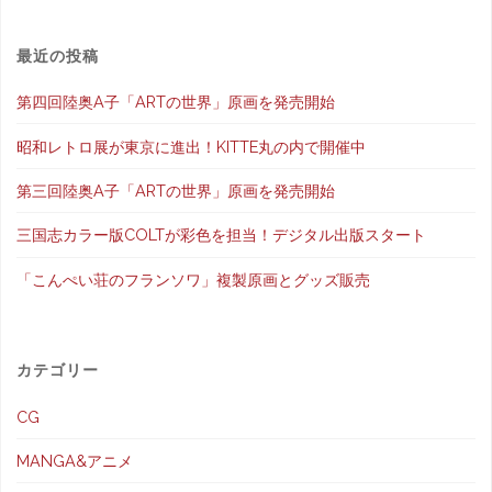
ゲ
シ
果
の
ー
最近の投稿
ョ
お
第四回陸奥A子「ARTの世界」原画を発売開始
シ
ッ
願
昭和レトロ展が東京に進出！KITTE丸の内で開催中
プ
ョ
い"
第三回陸奥A子「ARTの世界」原画を発売開始
6
ン
三国志カラー版COLTが彩色を担当！デジタル出版スタート
月
「こんぺい荘のフランソワ」複製原画とグッズ販売
1
日
カテゴリー
OPEN"
CG
MANGA&アニメ