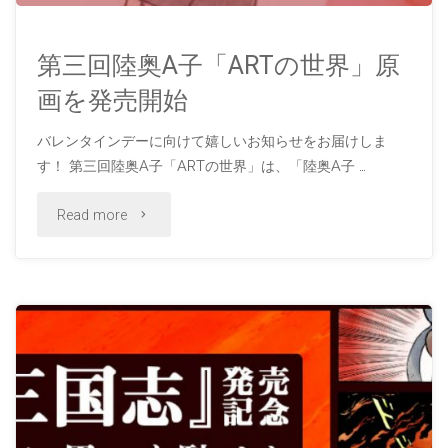
東
京
第三回陸奥A子「ARTの世界」原
画を発売開始
に
バレンタインデーに向けて嬉しいお知らせをお届けしま
進
す！ 第三回陸奥A子「ARTの世界」は、「陸奥A子 …
出！
"第
Read more
KITTE
三
丸
回
の
陸
内
奥
で
A
開