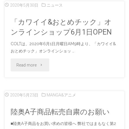
ー
2020年5月30日
ニュース
陸
チ
「カワイイ&おとめチック」オ
奥
ャ
ンラインショップ6月1日OPEN
A
ル
COLTは、2020年6月1日月曜日AM9時より、「カワイイ&
子
おとめチック」オンラインショッ …
美
ART
"「カ
Read more
術
の
ワ
館
世
イ
登
2020年5月23日
MANGA&アニメ
界
イ
場！"
陸奥A子商品転売自粛のお願い
へ
&
■陸奥A子商品をお買い求めの皆様へ 弊社ではまもなく第2
の
お