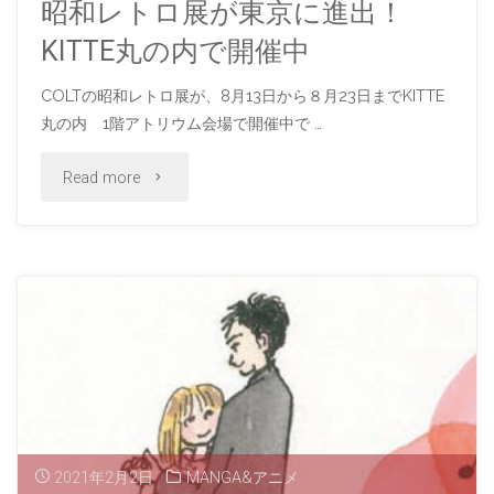
の
昭和レトロ展が東京に進出！
KITTE丸の内で開催中
世
COLTの昭和レトロ展が、8月13日から８月23日までKITTE
界」
丸の内 1階アトリウム会場で開催中で …
原
"昭
Read more
画
和
を
レ
発
ト
売
ロ
開
展
始"
が
2021年2月2日
MANGA&アニメ