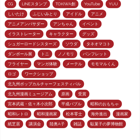
CG
LINEスタンプ
TOKIWA創
YouTube
YUU
しいたけ
ふじいみとり
アイドル
アニメ
アニメアンバサダー
アンちゃん
イベント
イラストレーター
キャラクター
グッズ
シュガーロードシスターズ
ソウダ
タネオマコト
ダンボール展
トニ
ノノモリ
パンフレット
フライヤー
マンガ体験
メーテル
モモマルくん
ロゴ
ワークショップ
北九州ポップカルチャーフェスティバル
北九州漫画ミュージアム
原画
受賞
宮本武蔵・佐々木小次郎
平成バブル
昭和のおもちゃ
昭和レトロ
昭和漫画家
松本零士
海外進出
漫画家
紙芝居
講演会
陸奥A子
雑誌
駄菓子の夢博物館