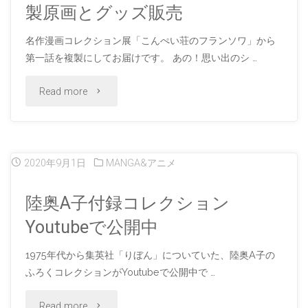
開
製原画とグッズ販売
ー
始"
名作漫画コレクション展「こんぺい荘のフランソワ」から
版
第一話を複製にしてお届けです。 あの！思い出のシ …
COLT
"「こ
Read more
が
ん
彩
ぺ
2020年9月1日
MANGA&アニメ
色
い
陸奥A子付録コレクション
を
荘
Youtubeで公開中
担
の
1975年代から集英社「りぼん」についていた、陸奥A子の
当！
フ
ふろくコレクションがYoutubeで公開中で …
デ
ラ
"陸
Read more