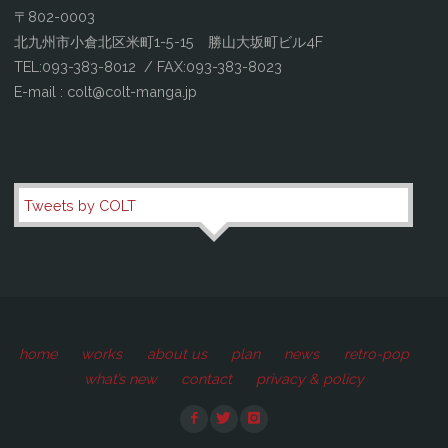
〒802-0003
北九州市小倉北区米町1-5-15 勝山大坂町ビル4F
TEL:093-383-8012 / FAX:093-383-8023
E-mail : colt@colt-manga.jp
Tweets by COLT
home
works
about us
plan
news
retro-pop
what’s new
contact
privacy & policy