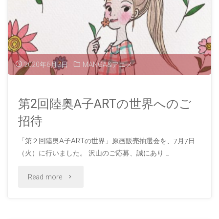
ズ
ン
ART
販
Youtube
の
売"
で
世
2020年6月3日
MANGA&アニメ
公
界」
開
2
第2回陸奥A子ARTの世界へのご
中"
招待
週
「第２回陸奥A子ARTの世界」原画販売抽選会を、7月7日
連
（火）に行いました。 沢山のご応募、誠にあり …
続
"第
Read more
新
2
バ
回