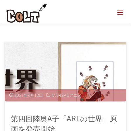
COLT
街を
MANGA
にする
会社！
2021年9月13日
MANGA&アニメ
第四回陸奥A子「ARTの世界」原
画を発売開始