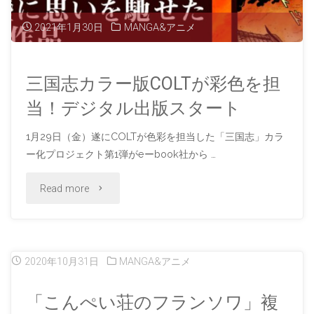
子
催
2021年1月30日
MANGA&アニメ
「ART
中"
の
三国志カラー版COLTが彩色を担
当！デジタル出版スタート
世
1月29日（金）遂にCOLTが色彩を担当した「三国志」カラ
界」
ー化プロジェクト第1弾がeーbook社から …
原
"三
Read more
画
国
を
志
発
2020年10月31日
MANGA&アニメ
カ
売
「こんぺい荘のフランソワ」複
ラ