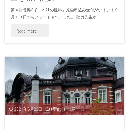
第４回陸奥A子「ARTの世界」原画申込み受付がいよいよ９
月１３日からスタートされました。 陸奥先生か …
"第
Read more
四
回
陸
奥
A
子
2021年8月22日
昭和レトロ展
「ART