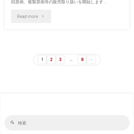
回原画、複製原画等の販売取り扱いを開始します …
ご
と
"陸
Read more
招
め
奥
待"
チ
A
ッ
子
…
1
2
3
8
ク」
商
投
オ
品
稿
ン
転
ラ
ナ
売
イ
ビ
自
検
検
ン
索
索
粛
結