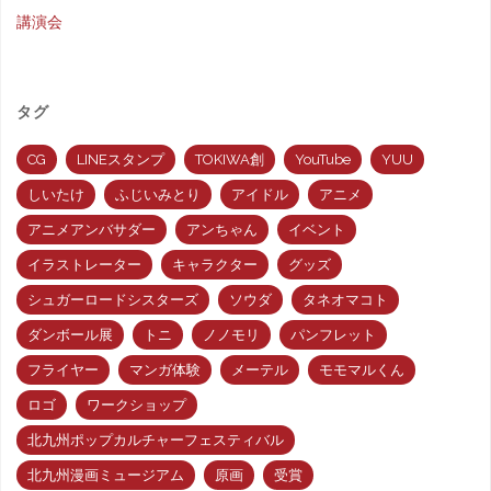
講演会
マ
ン
タグ
ガ
CG
LINEスタンプ
TOKIWA創
YouTube
YUU
パ
しいたけ
ふじいみとり
アイドル
アニメ
ン
アニメアンバサダー
アンちゃん
イベント
イラストレーター
キャラクター
グッズ
フ
シュガーロードシスターズ
ソウダ
タネオマコト
レ
ダンボール展
トニ
ノノモリ
パンフレット
ッ
フライヤー
マンガ体験
メーテル
モモマルくん
ロゴ
ワークショップ
ト
北九州ポップカルチャーフェスティバル
ま
北九州漫画ミュージアム
原画
受賞