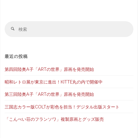
に
ロ
お
ゴ
検
検
任
作
索
索
結
せ！
成
果
最近の投稿
名
な
第四回陸奥A子「ARTの世界」原画を発売開始
刺
ら
昭和レトロ展が東京に進出！KITTE丸の内で開催中
上
COLT
第三回陸奥A子「ARTの世界」原画を発売開始
で
に
三国志カラー版COLTが彩色を担当！デジタル出版スタート
ロ
お
「こんぺい荘のフランソワ」複製原画とグッズ販売
ゴ
任
が