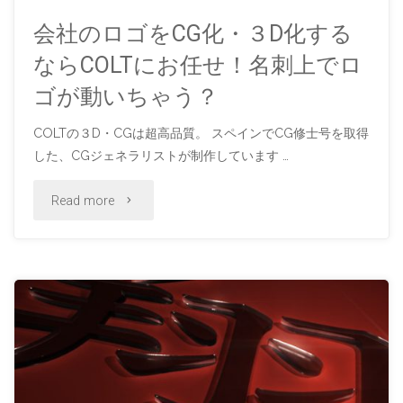
会社のロゴをCG化・３D化する
ならCOLTにお任せ！名刺上でロ
ゴが動いちゃう？
COLTの３D・CGは超高品質。 スペインでCG修士号を取得
した、CGジェネラリストが制作しています …
"会
Read more
社
の
ロ
ゴ
を