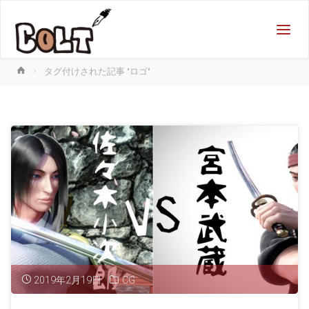
COLT
街を
MANGA
にする
会社！
ホ
タグ付けされた記事 "ロゴ"
ー
ム
2019年2月19日
CG