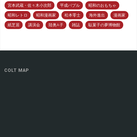
で"
宮本武蔵・佐々木小次郎
平成バブル
昭和のおもちゃ
昭和レトロ
昭和漫画家
松本零士
海外進出
漫画家
紙芝居
講演会
陸奥A子
雑誌
駄菓子の夢博物館
COLT MAP