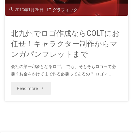
CG
2019年1月25日
グラフィック
化・
北九州でロゴ作成ならCOLTにお
３
任せ！キャラクター制作からマ
D
ンガパンフレットまで
化
会社の第一印象となるロゴ。 でも、そもそもロゴって必
す
要？お金をかけてまで作る必要ってあるの？ ロゴマ …
る
"北
Read more
な
九
ら
州
COLT
で