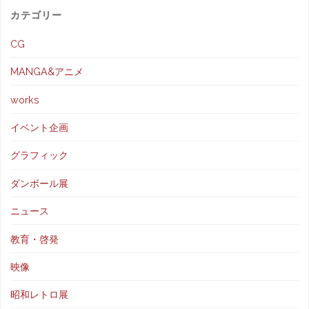
せ！
カテゴリー
動
キ
CG
い
ャ
MANGA&アニメ
ち
ラ
works
ゃ
ク
イベント企画
う？"
タ
グラフィック
ー
ダンボール展
制
ニュース
教育・啓発
作
映像
か
昭和レトロ展
ら