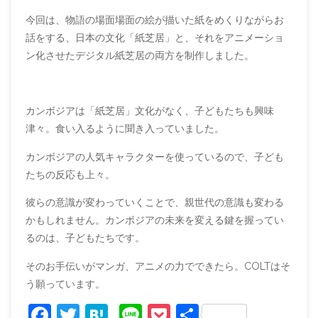
今回は、物語の場面場面の絵が描いた紙をめくりながらお
話をする、日本の文化「紙芝居」と、それをアニメーショ
ン化させたデジタル紙芝居の両方を制作しました。
カンボジアは「紙芝居」文化がなく、子どもたちも興味
津々。食い入るように聞き入っていました。
カンボジアの人気キャラクターを使っているので、子ども
たちの反応も上々。
彼らの意識が変わっていくことで、親世代の意識も変わる
かもしれません。カンボジアの未来を変える鍵を握ってい
るのは、子どもたちです。
そのお手伝いがマンガ、アニメの力でできたら。COLTはそ
う願っています。
F
T
H
Li
P
共