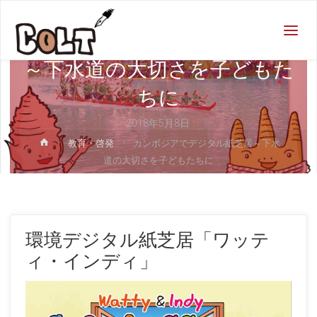
教育・啓発
COLT
街を
カンボジアでデジタル紙芝居
MANGA
にする
会社！
～下水道の大切さを子どもた
ちに
2018年5月8日
ホ
教育・啓発
カンボジアでデジタル紙芝居～下水
ー
道の大切さを子どもたちに
ム
環境デジタル紙芝居「ワッテ
ィ・インディ」