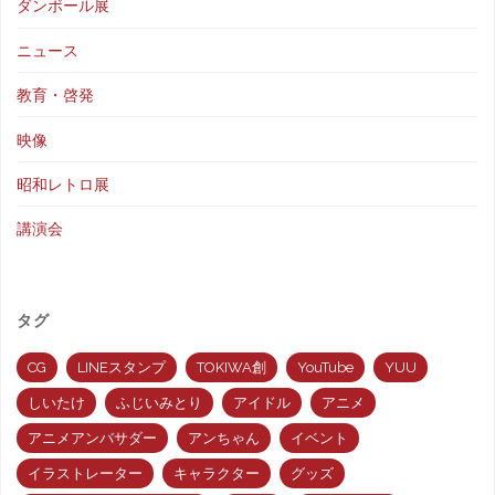
ダンボール展
ニュース
教育・啓発
映像
昭和レトロ展
講演会
タグ
CG
LINEスタンプ
TOKIWA創
YouTube
YUU
しいたけ
ふじいみとり
アイドル
アニメ
アニメアンバサダー
アンちゃん
イベント
イラストレーター
キャラクター
グッズ