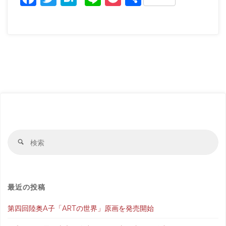
a
w
at
n
o
有
c
itt
e
e
c
e
er
n
k
b
a
et
o
o
k
検
検
索
索
結
果
最近の投稿
第四回陸奥A子「ARTの世界」原画を発売開始