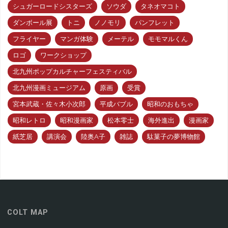
シュガーロードシスターズ
ソウダ
タネオマコト
ダンボール展
トニ
ノノモリ
パンフレット
フライヤー
マンガ体験
メーテル
モモマルくん
ロゴ
ワークショップ
北九州ポップカルチャーフェスティバル
北九州漫画ミュージアム
原画
受賞
宮本武蔵・佐々木小次郎
平成バブル
昭和のおもちゃ
昭和レトロ
昭和漫画家
松本零士
海外進出
漫画家
紙芝居
講演会
陸奥A子
雑誌
駄菓子の夢博物館
COLT MAP